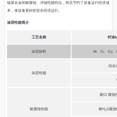
镍基合金的耐腐蚀、冲蚀性能特点，而且节约了设备运行经济成
本，使设备更好的安全经济运行。
涂层性能简介
b
工艺名称
钎涂
Ni
Cr
Co
涂层材料
、
、
、
结合
涂层性能
-
Cl
耐
腐蚀
H
S
耐腐蚀性能
耐
腐蚀
2